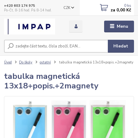
0
ks
+420 603 174 975
CZK
za
0,00 Kč
Po-Čt, 8-16 hod. Pá 8-14 hod.
Menu
Hledat
Úvod
Do školy
ostatní
tabulka magnetická 13x18+popis.+2magnety
tabulka magnetická
13x18+popis.+2magnety