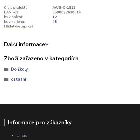
Číslo produktu:
AWB-C-1813
EAN kód:
8590697630014
ks v balení:
12
ks v kartonu:
48
Hlídat dostupnost
Další informace
Zboží zařazeno v kategoriích
Do školy
ostatní
Informace pro zákazníky
O nás