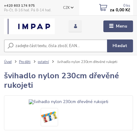
0
ks
+420 603 174 975
CZK
za
0,00 Kč
Po-Čt, 8-16 hod. Pá 8-14 hod.
Menu
Hledat
Úvod
Pro děti
ostatní
švihadlo nylon 230cm dřevěné rukojeti
švihadlo nylon 230cm dřevěné
rukojeti