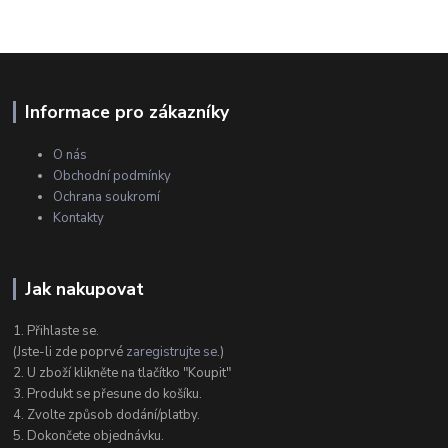
Informace pro zákazníky
O nás
Obchodní podmínky
Ochrana soukromí
Kontakty
Jak nakupovat
1. Přihlaste se.
(Jste-li zde poprvé
zaregistrujte se
.)
2. U zboží klikněte na tlačítko "Koupit"
3. Produkt se přesune do košíku.
4. Zvolte způsob dodání/platby.
5. Dokončete objednávku.