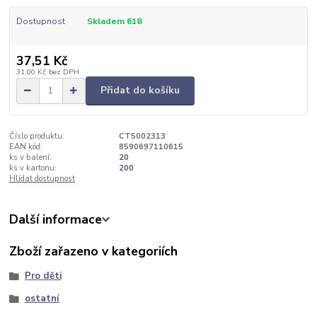
Dostupnost
Skladem 618
37,51 Kč
31,00 Kč
bez DPH
Přidat do košíku
Číslo produktu:
CT5002313
EAN kód:
8590697110615
ks v balení:
20
ks v kartonu:
200
Hlídat dostupnost
Další informace
Zboží zařazeno v kategoriích
Pro děti
ostatní