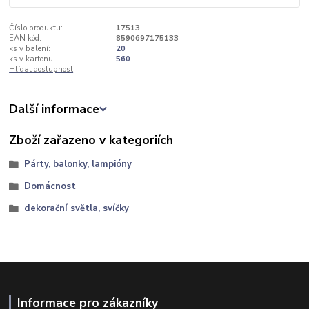
Číslo produktu:
17513
EAN kód:
8590697175133
ks v balení:
20
ks v kartonu:
560
Hlídat dostupnost
Další informace
Zboží zařazeno v kategoriích
Párty, balonky, lampióny
Domácnost
dekorační světla, svíčky
Informace pro zákazníky