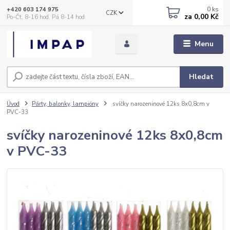
0
ks
+420 603 174 975
CZK
za
0,00 Kč
Po-Čt, 8-16 hod. Pá 8-14 hod.
Menu
Hledat
Úvod
Párty, balonky, lampióny
svíčky narozeninové 12ks 8x0,8cm v
PVC-33
svíčky narozeninové 12ks 8x0,8cm
v PVC-33