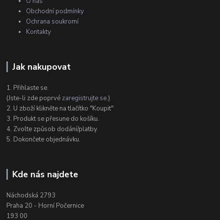
O nás
Obchodní podmínky
Ochrana soukromí
Kontakty
Jak nakupovat
1. Přihlaste se.
(Jste-li zde poprvé
zaregistrujte se
.)
2. U zboží klikněte na tlačítko "Koupit"
3. Produkt se přesune do košíku.
4. Zvolte způsob dodání/platby.
5. Dokončete objednávku.
Kde nás najdete
Náchodská 2793
Praha 20 - Horní Počernice
193 00