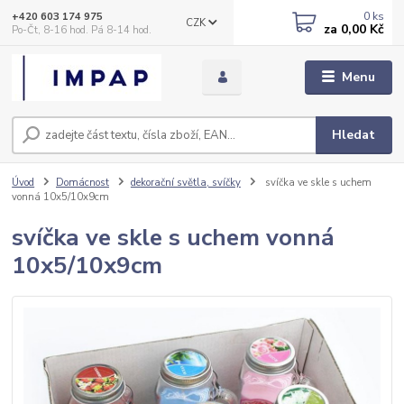
0
ks
+420 603 174 975
CZK
za
0,00 Kč
Po-Čt, 8-16 hod. Pá 8-14 hod.
Menu
Hledat
Úvod
Domácnost
dekorační světla, svíčky
svíčka ve skle s uchem
vonná 10x5/10x9cm
svíčka ve skle s uchem vonná
10x5/10x9cm