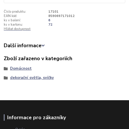
Číslo produktu:
17101
EAN kód:
8590697171012
ks v balení:
6
ks v kartonu:
72
Hlídat dostupnost
Další informace
Zboží zařazeno v kategoriích
Domácnost
dekorační světla, svíčky
Informace pro zákazníky