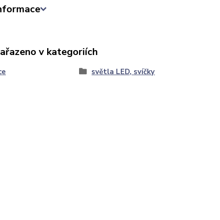
informace
zařazeno v kategoriích
ce
světla LED, svíčky