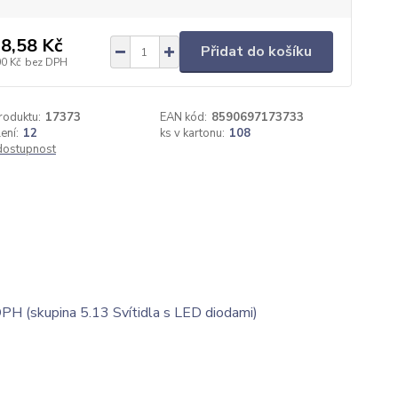
8,58 Kč
Přidat do košíku
00 Kč
bez DPH
roduktu:
17373
EAN kód:
8590697173733
ení:
12
ks v kartonu:
108
 dostupnost
DPH (skupina 5.13 Svítidla s LED diodami)