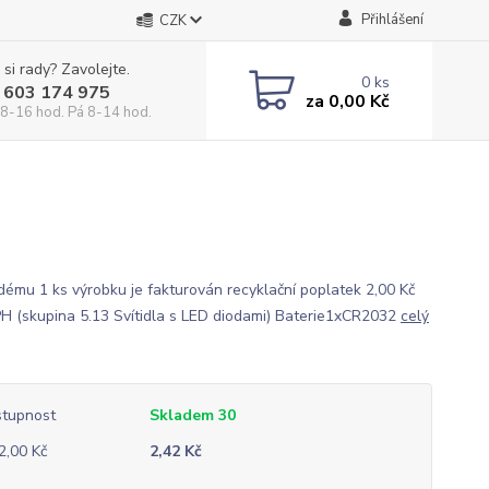
Přihlášení
CZK
 si rady? Zavolejte.
0
ks
 603 174 975
za
0,00 Kč
 8-16 hod. Pá 8-14 hod.
dému 1 ks výrobku je fakturován recyklační poplatek 2,00 Kč
H (skupina 5.13 Svítidla s LED diodami) Baterie1xCR2032
celý
tupnost
Skladem 30
2,00 Kč
2,42 Kč