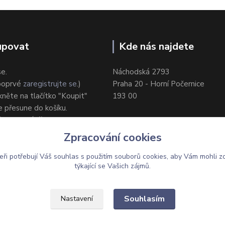
upovat
Kde nás najdete
se.
Náchodská 2793
 poprvé
zaregistrujte se
.)
Praha 20 - Horní Počernice
ikněte na tlačítko "Koupit"
193 00
e přesune do košíku.
ůsob dodání/platby.
e objednávku.
Zpracování cookies
eři potřebují Váš
souhlas
s použitím souborů cookies, aby Vám mohli z
týkající se Vašich zájmů.
Upravit sběr cookies.
Souhlasím
Nastavení