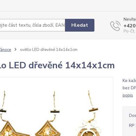
Nevíte
Hledat
+420
Po-Čt,
Vánoce
světlo LED dřevěné 14x14x1cm
lo LED dřevěné 14x14x1cm
Ke kaž
bez DP
popis
Dos
RP 