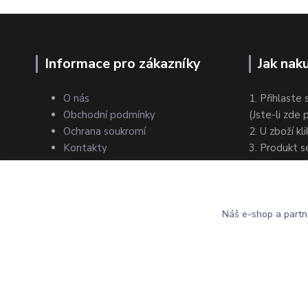
Informace pro zákazníky
Jak nak
O nás
1. Přihlaste 
Obchodní podmínky
(Jste-li zde
Ochrana soukromí
2. U zboží kl
Kontakty
3. Produkt s
4. Zvolte zp
5. Dokončet
Náš e-shop a partn