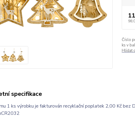
11
98,
Číslo p
ks v bal
Hlídat
tní specifikace
u 1 ks výrobku je fakturován recyklační poplatek 2,00 Kč bez 
1xCR2032