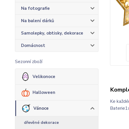
Na fotografie
Na balení dárků
Samolepky, obtisky, dekorace
Domácnost
Sezonní zboží
Velikonoce
Komple
Halloween
Ke každém
Baterie
Vánoce
dřevěné dekorace