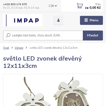
0
ks
+420 603 174 975
CZK
za
0,00 Kč
Po-Čt, 8-16 hod. Pá 8-14 hod.
Menu
Hledat
Úvod
Vánoce
světlo LED zvonek dřevěný 12x11x3cm
světlo LED zvonek dřevěný
12x11x3cm