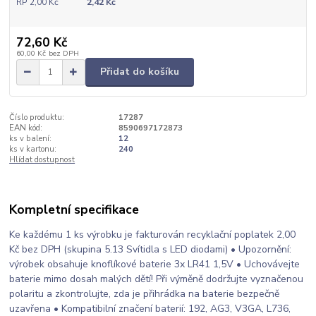
RP 2,00 Kč
2,42 Kč
72,60 Kč
60,00 Kč
bez DPH
Přidat do košíku
Číslo produktu:
17287
EAN kód:
8590697172873
ks v balení:
12
ks v kartonu:
240
Hlídat dostupnost
Kompletní specifikace
Ke každému 1 ks výrobku je fakturován recyklační poplatek 2,00
Kč bez DPH (skupina 5.13 Svítidla s LED diodami) • Upozornění:
výrobek obsahuje knoflíkové baterie 3x LR41 1,5V • Uchovávejte
baterie mimo dosah malých dětí! Při výměně dodržujte vyznačenou
polaritu a zkontrolujte, zda je přihrádka na baterie bezpečně
uzavřena • Kompatibilní značení baterií: 192, AG3, V3GA, L736,