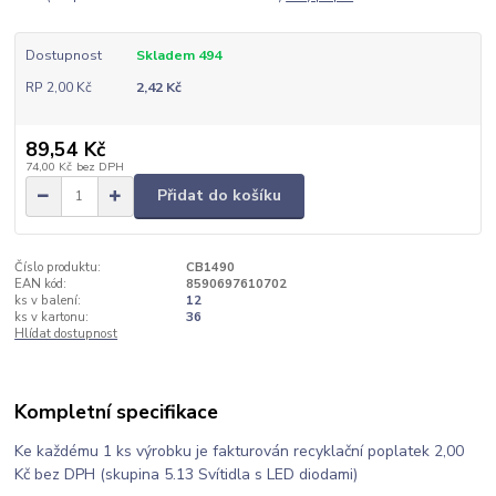
Dostupnost
Skladem 494
RP 2,00 Kč
2,42 Kč
89,54 Kč
74,00 Kč
bez DPH
Přidat do košíku
Číslo produktu:
CB1490
EAN kód:
8590697610702
ks v balení:
12
ks v kartonu:
36
Hlídat dostupnost
Kompletní specifikace
Ke každému 1 ks výrobku je fakturován recyklační poplatek 2,00
Kč bez DPH (skupina 5.13 Svítidla s LED diodami)