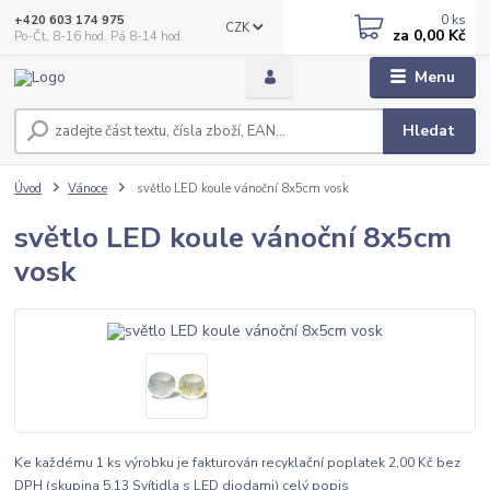
0
ks
+420 603 174 975
CZK
za
0,00 Kč
Po-Čt, 8-16 hod. Pá 8-14 hod.
Menu
Hledat
Úvod
Vánoce
světlo LED koule vánoční 8x5cm vosk
světlo LED koule vánoční 8x5cm
vosk
Ke každému 1 ks výrobku je fakturován recyklační poplatek 2,00 Kč bez
DPH (skupina 5.13 Svítidla s LED diodami)
celý popis