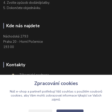
4. Zvolte způsob dodání/platby.
5. Dokončete objednávku.
Kde nás najdete
Náchodská 2793
Praha 20 - Horní Počernice
193 00
Kontakty
Zákaznická podpora
+420 603 174 975
Zpracování cookies
Po-Čt, 8-16 hod. Pá 8-14 hod.
Náš e-shop a partneři potřebují Váš
souhlas
s použitím souborů
cookies, aby Vám mohli zobrazovat informace týkající se Vašich
zájmů.