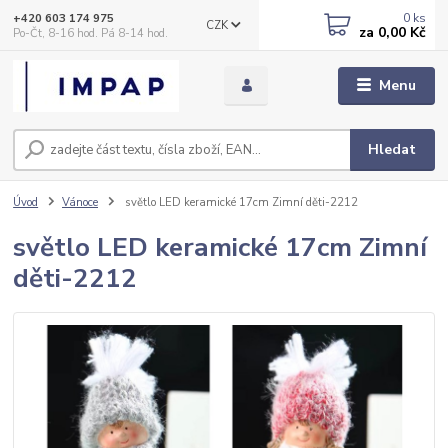
0
ks
+420 603 174 975
CZK
za
0,00 Kč
Po-Čt, 8-16 hod. Pá 8-14 hod.
Menu
Hledat
Úvod
Vánoce
světlo LED keramické 17cm Zimní děti-2212
světlo LED keramické 17cm Zimní
děti-2212