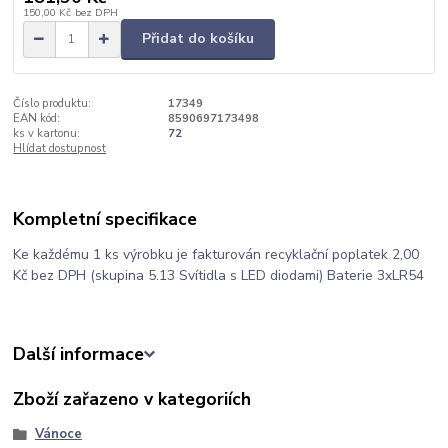
150,00 Kč
bez DPH
Přidat do košíku
Číslo produktu:
17349
EAN kód:
8590697173498
ks v kartonu:
72
Hlídat dostupnost
Kompletní specifikace
Ke každému 1 ks výrobku je fakturován recyklační poplatek 2,00
Kč bez DPH (skupina 5.13 Svítidla s LED diodami) Baterie 3xLR54
Další informace
Zboží zařazeno v kategoriích
Vánoce