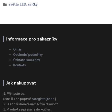
světla LED, svíčky
Informace pro zákazníky
O nás
Obchodní podmínky
Ochrana soukromí
Kontakty
Jak nakupovat
1. Přihlaste se.
(Jste-li zde poprvé
zaregistrujte se
.)
2. U zboží klikněte na tlačítko "Koupit"
3. Produkt se přesune do košíku.