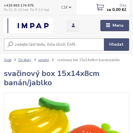
0
ks
+420 603 174 975
CZK
za
0,00 Kč
Po-Čt, 8-16 hod. Pá 8-14 hod.
Menu
Hledat
Úvod
Do školy
ostatní
svačinový box 15x14x8cm banán/jablko
svačinový box 15x14x8cm
banán/jablko