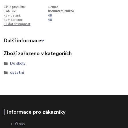
Číslo produktu:
17082
EAN kód:
8590697170824
ks v balení:
48
ks v kartonu:
48
Hlídat dostupnost
Další informace
Zboží zařazeno v kategoriích
Do školy
ostatní
Informace pro zákazníky
O nás