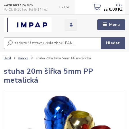
0
ks
+420 603 174 975
CZK
za
0,00 Kč
Po-Čt, 8-16 hod. Pá 8-14 hod.
Menu
Hledat
Úvod
Vánoce
stuha 20m šířka 5mm PP metalická
stuha 20m šířka 5mm PP
metalická