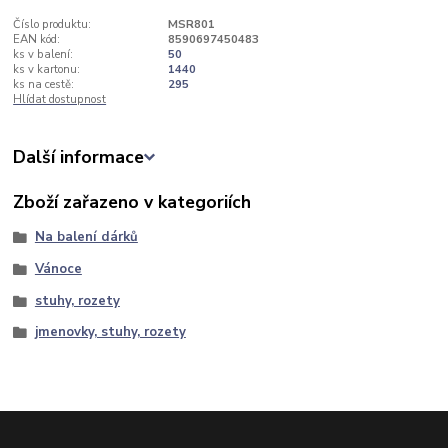
Číslo produktu:
MSR801
EAN kód:
8590697450483
ks v balení:
50
ks v kartonu:
1440
ks na cestě:
295
Hlídat dostupnost
Další informace
Zboží zařazeno v kategoriích
Na balení dárků
Vánoce
stuhy, rozety
jmenovky, stuhy, rozety