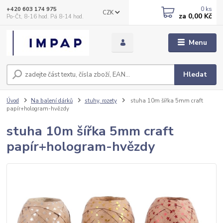
0
ks
+420 603 174 975
CZK
za
0,00 Kč
Po-Čt, 8-16 hod. Pá 8-14 hod.
Menu
Hledat
Úvod
Na balení dárků
stuhy, rozety
stuha 10m šířka 5mm craft
papír+hologram-hvězdy
stuha 10m šířka 5mm craft
papír+hologram-hvězdy