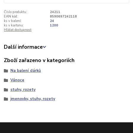
Číslo produktu:
24211
EAN kód:
8590697242118
ks v balení:
24
ks v kartonu:
1200
Hlídat dostupnost
Další informace
Zboží zařazeno v kategoriích
Na balení dárků
Vánoce
stuhy, rozety
jmenovky, stuhy, rozety