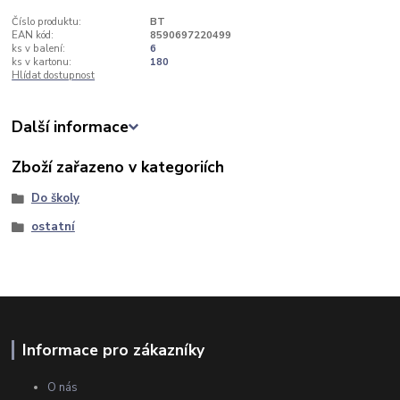
Číslo produktu:
BT
EAN kód:
8590697220499
ks v balení:
6
ks v kartonu:
180
Hlídat dostupnost
Další informace
Zboží zařazeno v kategoriích
Do školy
ostatní
Informace pro zákazníky
O nás