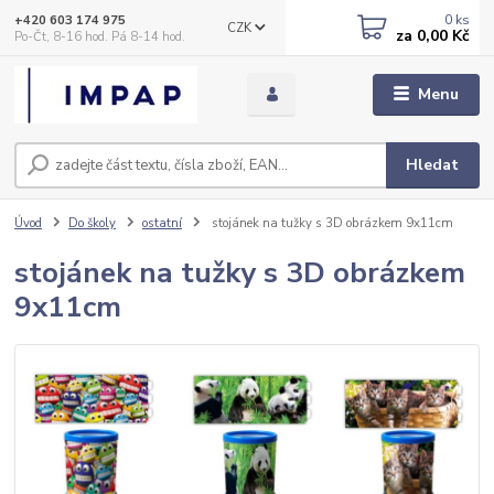
0
ks
+420 603 174 975
CZK
za
0,00 Kč
Po-Čt, 8-16 hod. Pá 8-14 hod.
Menu
Hledat
Úvod
Do školy
ostatní
stojánek na tužky s 3D obrázkem 9x11cm
stojánek na tužky s 3D obrázkem
9x11cm