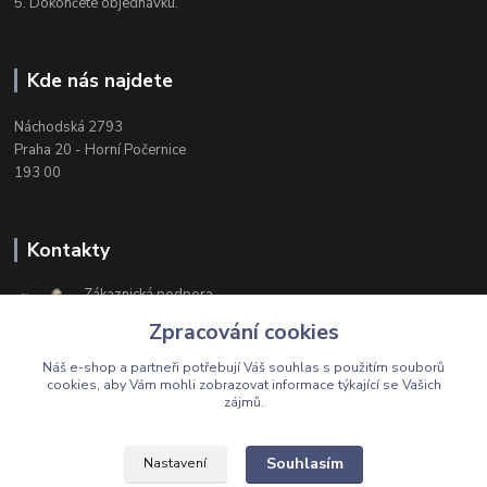
5. Dokončete objednávku.
Kde nás najdete
Náchodská 2793
Praha 20 - Horní Počernice
193 00
Kontakty
Zákaznická podpora
+420 603 174 975
Zpracování cookies
Po-Čt, 8-16 hod. Pá 8-14 hod.
Náš e-shop a partneři potřebují Váš
souhlas
s použitím souborů
cookies, aby Vám mohli zobrazovat informace týkající se Vašich
zájmů.
Upravit sběr cookies.
Souhlasím
Nastavení