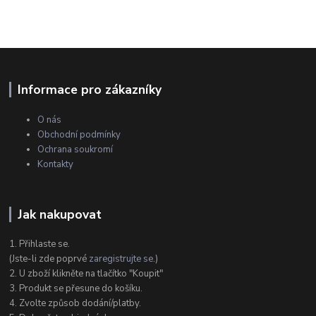
Informace pro zákazníky
O nás
Obchodní podmínky
Ochrana soukromí
Kontakty
Jak nakupovat
1. Přihlaste se.
(Jste-li zde poprvé
zaregistrujte se
.)
2. U zboží klikněte na tlačítko "Koupit"
3. Produkt se přesune do košíku.
4. Zvolte způsob dodání/platby.