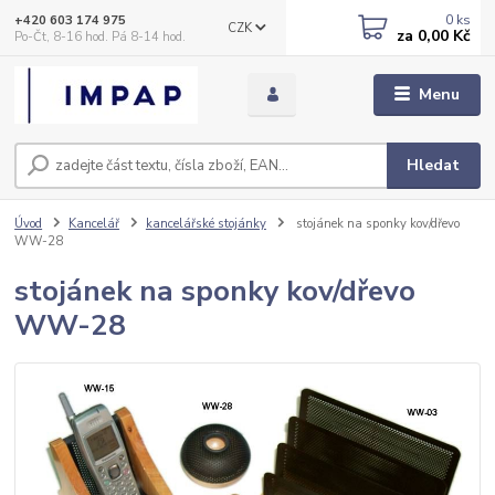
0
ks
+420 603 174 975
CZK
za
0,00 Kč
Po-Čt, 8-16 hod. Pá 8-14 hod.
Menu
Hledat
Úvod
Kancelář
kancelářské stojánky
stojánek na sponky kov/dřevo
WW-28
stojánek na sponky kov/dřevo
WW-28