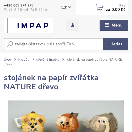
0
ks
+420 603 174 975
CZK
za
0,00 Kč
Po-Čt, 8-16 hod. Pá 8-14 hod.
Menu
Hledat
Úvod
Pro děti
dřevěné hračky
stojánek na papír zvířátka NATURE
dřevo
stojánek na papír zvířátka
NATURE dřevo