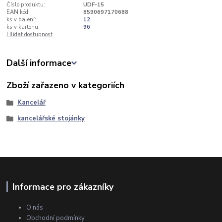
Číslo produktu:
UDF-15
EAN kód:
8590697170688
ks v balení:
12
ks v kartonu:
96
Hlídat dostupnost
Další informace
Zboží zařazeno v kategoriích
Kancelář
kancelářské stojánky
Informace pro zákazníky
O nás
Obchodní podmínky