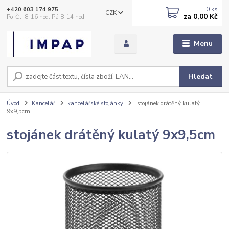
0
ks
+420 603 174 975
CZK
za
0,00 Kč
Po-Čt, 8-16 hod. Pá 8-14 hod.
Menu
Hledat
Úvod
Kancelář
kancelářské stojánky
stojánek drátěný kulatý
9x9,5cm
stojánek drátěný kulatý 9x9,5cm