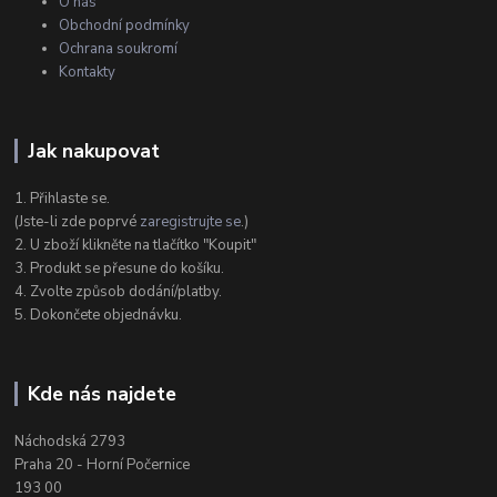
O nás
Obchodní podmínky
Ochrana soukromí
Kontakty
Jak nakupovat
1. Přihlaste se.
(Jste-li zde poprvé
zaregistrujte se
.)
2. U zboží klikněte na tlačítko "Koupit"
3. Produkt se přesune do košíku.
4. Zvolte způsob dodání/platby.
5. Dokončete objednávku.
Kde nás najdete
Náchodská 2793
Praha 20 - Horní Počernice
193 00