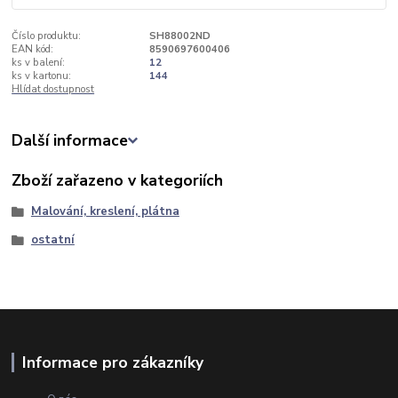
Číslo produktu:
SH88002ND
EAN kód:
8590697600406
ks v balení:
12
ks v kartonu:
144
Hlídat dostupnost
Další informace
Zboží zařazeno v kategoriích
Malování, kreslení, plátna
ostatní
Informace pro zákazníky