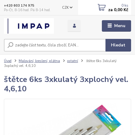
0
ks
+420 603 174 975
CZK
za
0,00 Kč
Po-Čt, 8-16 hod. Pá 8-14 hod.
Menu
Hledat
Úvod
Malování, kreslení, plátna
ostatní
štětce 6ks 3xkulatý
3xplochý vel. 4,6,10
štětce 6ks 3xkulatý 3xplochý vel.
4,6,10