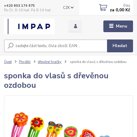
0
ks
+420 603 174 975
CZK
za
0,00 Kč
Po-Čt, 8-16 hod. Pá 8-14 hod.
Menu
Hledat
Úvod
Pro děti
dřevěné hračky
sponka do vlasů s dřevěnou ozdobou
sponka do vlasů s dřevěnou
ozdobou