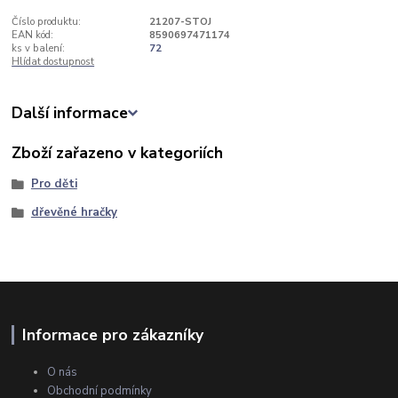
Číslo produktu:
21207-STOJ
EAN kód:
8590697471174
ks v balení:
72
Hlídat dostupnost
Další informace
Zboží zařazeno v kategoriích
Pro děti
dřevěné hračky
Informace pro zákazníky
O nás
Obchodní podmínky