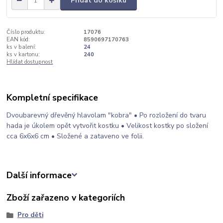
Přidat do košíku
Číslo produktu:
17076
EAN kód:
8590697170763
ks v balení:
24
ks v kartonu:
240
Hlídat dostupnost
Kompletní specifikace
Dvoubarevný dřevěný hlavolam "kobra" • Po rozložení do tvaru
hada je úkolem opět vytvořit kostku • Velikost kostky po složení
cca 6x6x6 cm • Složené a zataveno ve folii.
Další informace
Zboží zařazeno v kategoriích
Pro děti