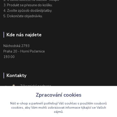
3. Produkt se přesune do košíku.
4. Zvolte způsob dodání/platby.
5. Dokončete objednávku.
Kde nás najdete
Náchodská 2793
Praha 20 - Horní Počernice
193 00
Kontakty
Zákaznická podpora
+420 603 174 975
Zpracování cookies
Po-Čt, 8-16 hod. Pá 8-14 hod.
Náš e-shop a partneři potřebují Váš
souhlas
s použitím souborů
cookies, aby Vám mohli zobrazovat informace týkající se Vašich
zájmů.