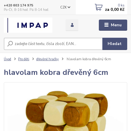
0
ks
+420 603 174 975
CZK
za
0,00 Kč
Po-Čt, 8-16 hod. Pá 8-14 hod.
Menu
Hledat
Úvod
Pro děti
dřevěné hračky
hlavolam kobra dřevěný 6cm
hlavolam kobra dřevěný 6cm