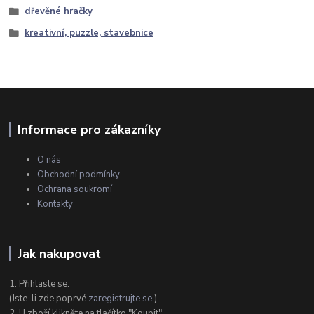
dřevěné hračky
kreativní, puzzle, stavebnice
Informace pro zákazníky
O nás
Obchodní podmínky
Ochrana soukromí
Kontakty
Jak nakupovat
1. Přihlaste se.
(Jste-li zde poprvé
zaregistrujte se
.)
2. U zboží klikněte na tlačítko "Koupit"