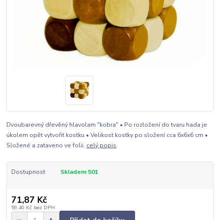
Dvoubarevný dřevěný hlavolam "kobra" • Po rozložení do tvaru hada je
úkolem opět vytvořit kostku • Velikost kostky po složení cca 6x6x6 cm •
Složené a zataveno ve folii.
celý popis
Dostupnost
Skladem 501
71,87 Kč
59,40 Kč
bez DPH