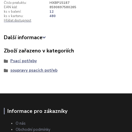
Číslo produktu:
HXBP15187
EAN kód:
8590697580265
ks v balení:
12
ks v kartonu:
480
Hlídat dostupnost
Další informace
Zboží zařazeno v kategoriích
Psací potřeby
soupravy psacích potřeb
Informace pro zákazníky
O nás
Obchodní podmínky