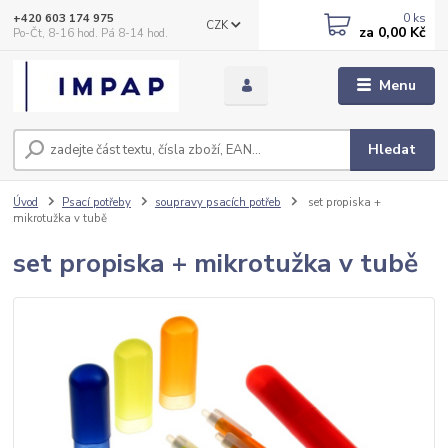
0
ks
+420 603 174 975
CZK
za
0,00 Kč
Po-Čt, 8-16 hod. Pá 8-14 hod.
Menu
Hledat
Úvod
Psací potřeby
soupravy psacích potřeb
set propiska +
mikrotužka v tubě
set propiska + mikrotužka v tubě