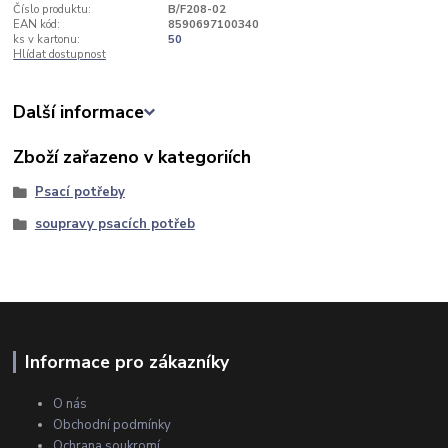
Číslo produktu:
B/F208-02
EAN kód:
8590697100340
ks v kartonu:
50
Hlídat dostupnost
Další informace
Zboží zařazeno v kategoriích
Psací potřeby
soupravy psacích potřeb
Informace pro zákazníky
O nás
Obchodní podmínky
Ochrana soukromí