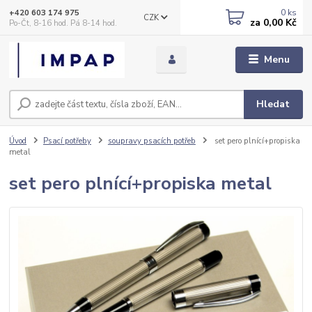
0
ks
+420 603 174 975
CZK
za
0,00 Kč
Po-Čt, 8-16 hod. Pá 8-14 hod.
Menu
Hledat
Úvod
Psací potřeby
soupravy psacích potřeb
set pero plnící+propiska
metal
set pero plnící+propiska metal