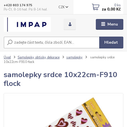
0
ks
+420 603 174 975
CZK
za
0,00 Kč
Po-Čt, 8-16 hod. Pá 8-14 hod.
Menu
Hledat
Úvod
Samolepky, obtisky, dekorace
samolepky
samolepky srdce
10x22cm-F910 flock
samolepky srdce 10x22cm-F910
flock