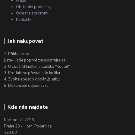
O nás
Obchodní podmínky
Ochrana soukromí
Kontakty
Jak nakupovat
1. Přihlaste se.
(Jste-li zde poprvé
zaregistrujte se
.)
2. U zboží klikněte na tlačítko "Koupit"
3. Produkt se přesune do košíku.
4. Zvolte způsob dodání/platby.
5. Dokončete objednávku.
Kde nás najdete
Náchodská 2793
Praha 20 - Horní Počernice
193 00