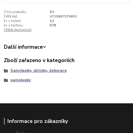
Číslo produktu:
EV
EAN kód:
4719867375652
ks v balení:
12
ks v kartonu:
576
Hlídat dostupnost
Další informace
Zboží zařazeno v kategoriích
Samolepky, obtisky, dekorace
samolepky
Informace pro zákazníky