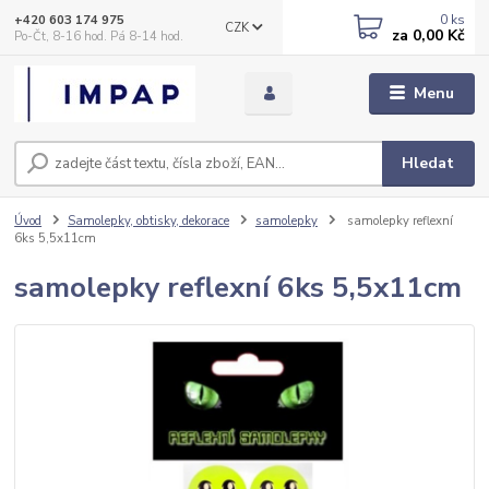
0
ks
+420 603 174 975
CZK
za
0,00 Kč
Po-Čt, 8-16 hod. Pá 8-14 hod.
Menu
Hledat
Úvod
Samolepky, obtisky, dekorace
samolepky
samolepky reflexní
6ks 5,5x11cm
samolepky reflexní 6ks 5,5x11cm