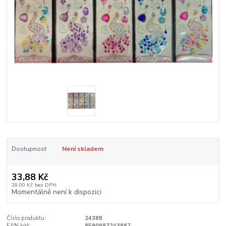
Dostupnost
Není skladem
33,88 Kč
28,00 Kč
bez DPH
Momentálně není k dispozici
Číslo produktu:
24388
EAN kód:
8590697243887