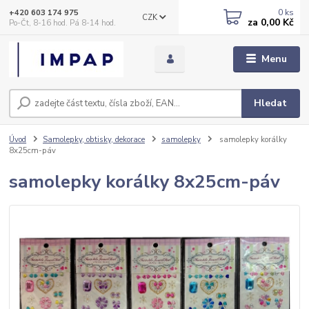
0
ks
+420 603 174 975
CZK
za
0,00 Kč
Po-Čt, 8-16 hod. Pá 8-14 hod.
Menu
Hledat
Úvod
Samolepky, obtisky, dekorace
samolepky
samolepky korálky
8x25cm-páv
samolepky korálky 8x25cm-páv