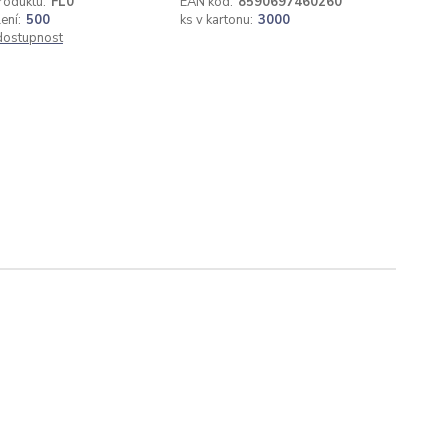
roduktu:
FL0
EAN kód:
8590697460260
ení:
500
ks v kartonu:
3000
 dostupnost