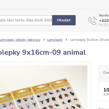
Nevíte
Hledat
+420
Po-Čt,
amolepky, obtisky, dekorace
samolepky
samolepky 9x16cm-09 ani
lepky 9x16cm-09 animal
Dos
10
9,00