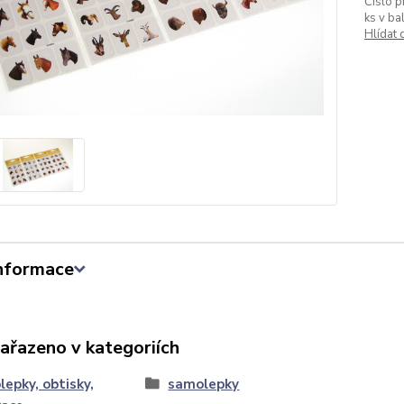
Číslo p
ks v bal
Hlídat
informace
zařazeno v kategoriích
epky, obtisky,
samolepky