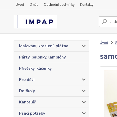
Úvod
O nás
Obchodní podmínky
Kontakty
Úvod
S
Malování, kreslení, plátna
samo
Párty, balonky, lampióny
Přívěsky, klíčenky
Pro děti
Do školy
Kancelář
Psací potřeby