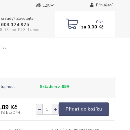
Přihlášení
CZK
 si rady? Zavolejte.
0
ks
 603 174 975
za
0,00 Kč
 8-16 hod. Pá 8-14 hod.
mal
tupnost
Skladem > 999
,89 Kč
Přidat do košíku
 Kč
bez DPH