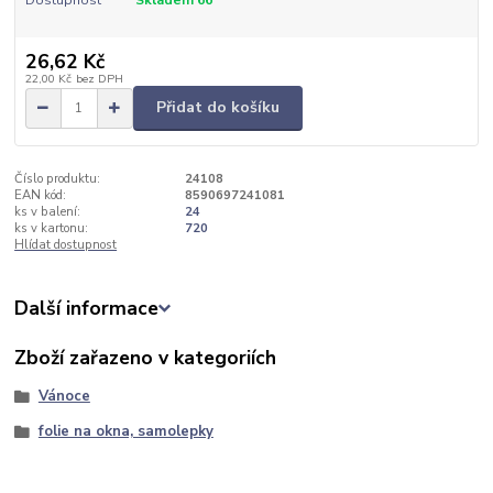
26,62 Kč
22,00 Kč
bez DPH
Přidat do košíku
Číslo produktu:
24108
EAN kód:
8590697241081
ks v balení:
24
ks v kartonu:
720
Hlídat dostupnost
Další informace
Zboží zařazeno v kategoriích
Vánoce
folie na okna, samolepky