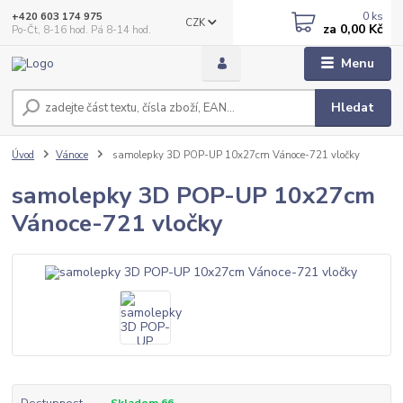
0
ks
+420 603 174 975
CZK
za
0,00 Kč
Po-Čt, 8-16 hod. Pá 8-14 hod.
Menu
Hledat
Úvod
Vánoce
samolepky 3D POP-UP 10x27cm Vánoce-721 vločky
samolepky 3D POP-UP 10x27cm
Vánoce-721 vločky
Dostupnost
Skladem 66