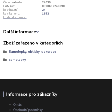
Číslo produktu:
24039
EAN kód:
8590697240398
ks v balení:
24
ks v kartonu:
1152
Hlídat dostupnost
Další informace
Zboží zařazeno v kategoriích
Samolepky, obtisky, dekorace
samolepky
Informace pro zákazníky
O nás
Obchodní podmínky