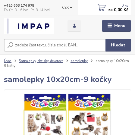
0
ks
+420 603 174 975
CZK
za
0,00 Kč
Po-Čt, 8-16 hod. Pá 8-14 hod.
Menu
Hledat
Úvod
Samolepky, obtisky, dekorace
samolepky
samolepky 10x20cm-
9 kočky
samolepky 10x20cm-9 kočky