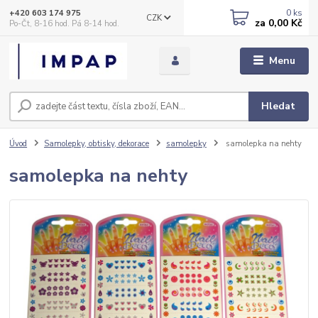
0
ks
+420 603 174 975
CZK
za
0,00 Kč
Po-Čt, 8-16 hod. Pá 8-14 hod.
Menu
Hledat
Úvod
Samolepky, obtisky, dekorace
samolepky
samolepka na nehty
samolepka na nehty