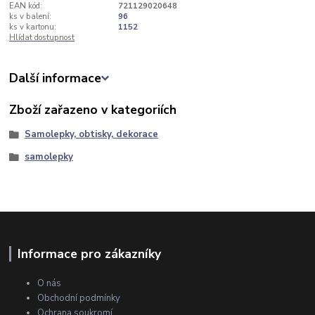
EAN kód:
721129020648
ks v balení:
96
ks v kartonu:
1152
Hlídat dostupnost
Další informace
Zboží zařazeno v kategoriích
Samolepky, obtisky, dekorace
samolepky
Informace pro zákazníky
O nás
Obchodní podmínky
Ochrana soukromí