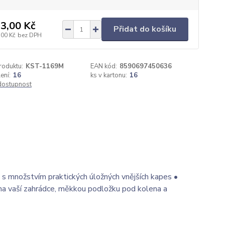
3,00 Kč
Přidat do košíku
,00 Kč
bez DPH
roduktu:
KST-1169M
EAN kód:
8590697450636
ení:
16
ks v kartonu:
16
 dostupnost
e s množstvím praktických úložných vnějších kapes •
 na vaší zahrádce, měkkou podložku pod kolena a