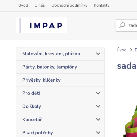
Úvod
O nás
Obchodní podmínky
Kontakty
Úvod
Malování, kreslení, plátna
sada
Párty, balonky, lampióny
Přívěsky, klíčenky
Pro děti
Do školy
Kancelář
Psací potřeby