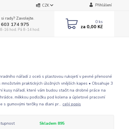
Přihlášení
CZK
 si rady? Zavolejte.
0
ks
 603 174 975
za
0,00 Kč
 8-16 hod. Pá 8-14 hod.
hradního nářadí z oceli s plastovou rukojetí v pevné přenosné
s množstvím praktických úložných vnějších kapes • Obsahuje 3
ní kusy nářadí, které vám budou stačit na drobné práce na
ahrádce, měkkou podložku pod kolena a úpletové pracovní
e s gumovými terčíky na dlani pr...
celý popis
tupnost
Skladem 895