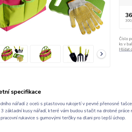
36
300
Číslo p
ks v bal
Hlídat
tní specifikace
dního nářadí z oceli s plastovou rukojetí v pevné přenosné tašc
3 základní kusy nářadí, které vám budou stačit na drobné práce
pracovní rukavice s gumovými terčíky na dlani pro lepší úchop.