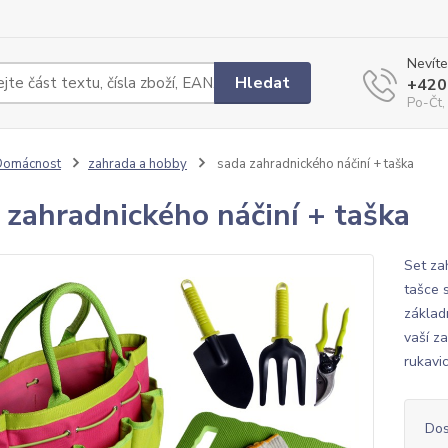
Nevíte
Hledat
+420
Po-Čt,
Domácnost
zahrada a hobby
sada zahradnického náčiní + taška
 zahradnického náčiní + taška
Set za
tašce 
základ
vaší z
rukavic
Dos