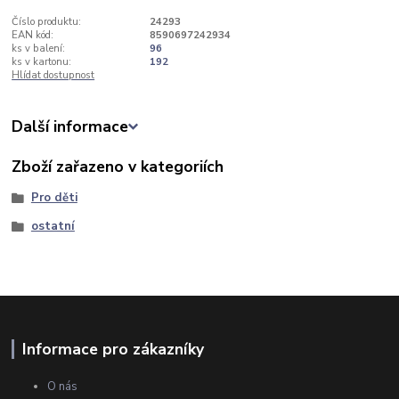
Číslo produktu:
24293
EAN kód:
8590697242934
ks v balení:
96
ks v kartonu:
192
Hlídat dostupnost
Další informace
Zboží zařazeno v kategoriích
Pro děti
ostatní
Informace pro zákazníky
O nás