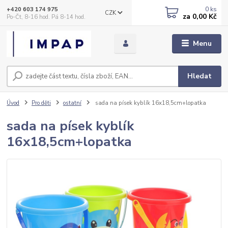
0
ks
+420 603 174 975
CZK
za
0,00 Kč
Po-Čt, 8-16 hod. Pá 8-14 hod.
Menu
Hledat
Úvod
Pro děti
ostatní
sada na písek kyblík 16x18,5cm+lopatka
sada na písek kyblík
16x18,5cm+lopatka