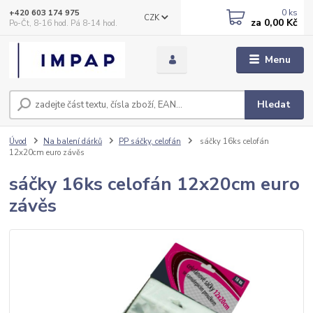
0
ks
+420 603 174 975
CZK
za
0,00 Kč
Po-Čt, 8-16 hod. Pá 8-14 hod.
Menu
Hledat
Úvod
Na balení dárků
PP sáčky, celofán
sáčky 16ks celofán
12x20cm euro závěs
sáčky 16ks celofán 12x20cm euro
závěs