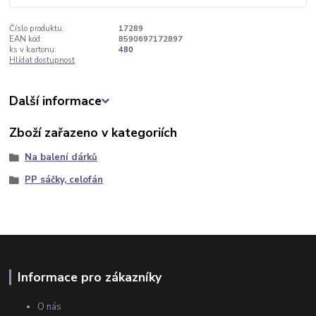
Číslo produktu:
17289
EAN kód:
8590697172897
ks v kartonu:
480
Hlídat dostupnost
Další informace
Zboží zařazeno v kategoriích
Na balení dárků
PP sáčky, celofán
Informace pro zákazníky
O nás