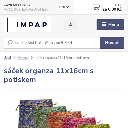
0
ks
+420 603 174 975
CZK
za
0,00 Kč
Po-Čt, 8-16 hod. Pá 8-14 hod.
Menu
Hledat
Úvod
Vánoce
sáček organza 11x16cm s potiskem
sáček organza 11x16cm s
potiskem