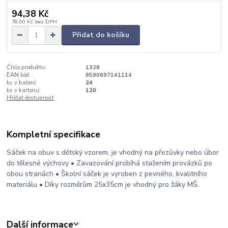
94,38 Kč
78,00 Kč
bez DPH
Přidat do košíku
Číslo produktu:
1328
EAN kód:
8590697141114
ks v balení:
24
ks v kartonu:
120
Hlídat dostupnost
Kompletní specifikace
Sáček na obuv s dětský vzorem, je vhodný na přezůvky nebo úbor
do tělesné výchovy • Zavazování probíhá stažením provázků po
obou stranách • Školní sáček je vyroben z pevného, kvalitního
materiálu • Díky rozměrům 25x35cm je vhodný pro žáky MŠ.
Další informace