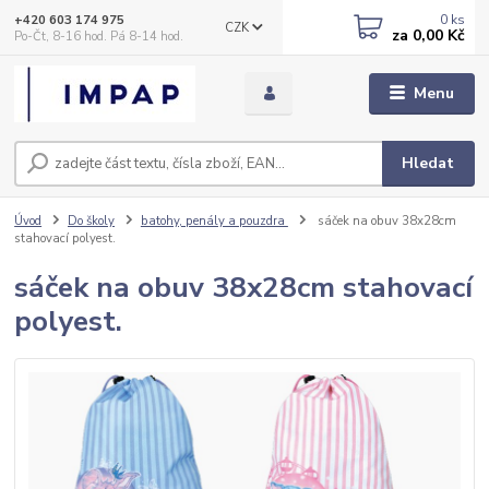
0
ks
+420 603 174 975
CZK
za
0,00 Kč
Po-Čt, 8-16 hod. Pá 8-14 hod.
Menu
Hledat
Úvod
Do školy
batohy, penály a pouzdra
sáček na obuv 38x28cm
stahovací polyest.
sáček na obuv 38x28cm stahovací
polyest.