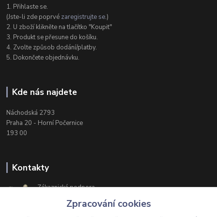
1. Přihlaste se.
(Jste-li zde poprvé
zaregistrujte se
.)
2. U zboží klikněte na tlačítko "Koupit"
3. Produkt se přesune do košíku.
4. Zvolte způsob dodání/platby.
5. Dokončete objednávku.
Kde nás najdete
Náchodská 2793
Praha 20 - Horní Počernice
193 00
Kontakty
Zákaznická podpora
+420 603 174 975
Zpracování cookies
Po-Čt, 8-16 hod. Pá 8-14 hod.