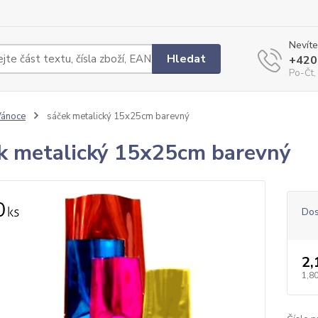
Nevíte
Hledat
+420
Po-Čt,
Vánoce
sáček metalický 15x25cm barevný
k metalický 15x25cm barevný
Dos
2,
1,80