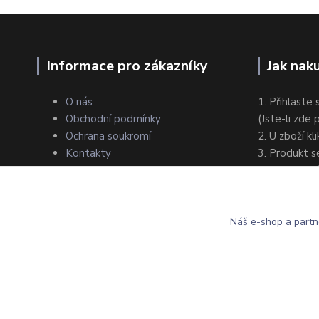
Informace pro zákazníky
Jak nak
O nás
1. Přihlaste 
Obchodní podmínky
(Jste-li zde
Ochrana soukromí
2. U zboží kl
Kontakty
3. Produkt s
4. Zvolte zp
5. Dokončet
Náš e-shop a partn