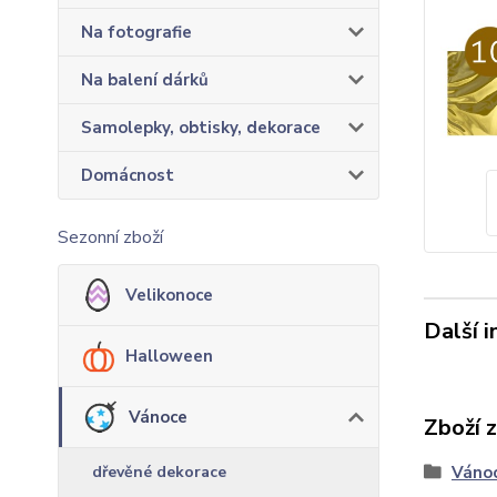
Na fotografie
Na balení dárků
Samolepky, obtisky, dekorace
Domácnost
Sezonní zboží
Velikonoce
Další 
Halloween
Vánoce
Zboží 
dřevěné dekorace
Váno