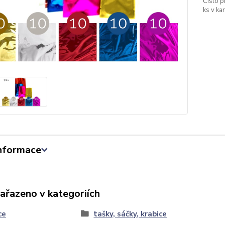
Číslo p
ks v ka
informace
zařazeno v kategoriích
ce
tašky, sáčky, krabice