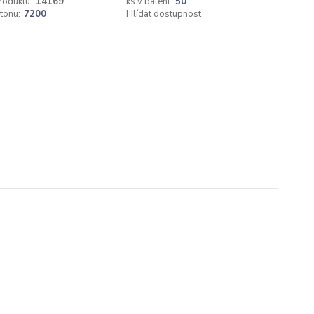
roduktu:
14169
ks v balení:
50
rtonu:
7200
Hlídat dostupnost