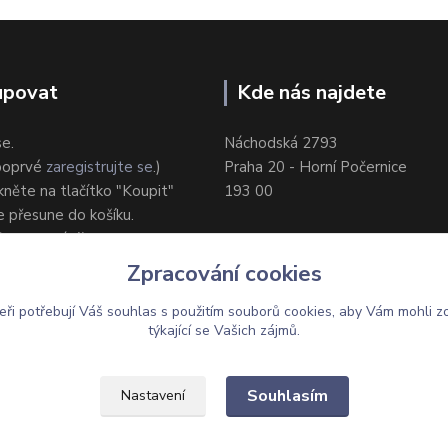
upovat
Kde nás najdete
se.
Náchodská 2793
 poprvé
zaregistrujte se
.)
Praha 20 - Horní Počernice
ikněte na tlačítko "Koupit"
193 00
e přesune do košíku.
ůsob dodání/platby.
e objednávku.
Zpracování cookies
eři potřebují Váš
souhlas
s použitím souborů cookies, aby Vám mohli z
týkající se Vašich zájmů.
Upravit sběr cookies.
Souhlasím
Nastavení