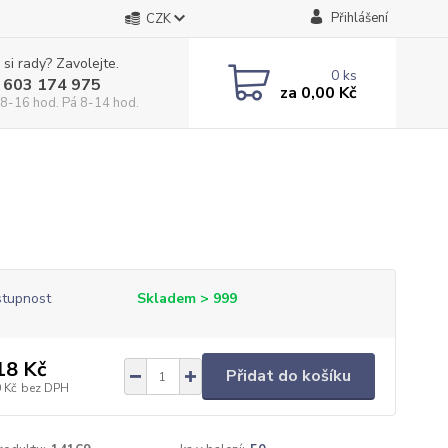
Přihlášení
CZK
 si rady? Zavolejte.
0
ks
 603 174 975
za
0,00 Kč
 8-16 hod. Pá 8-14 hod.
tupnost
Skladem > 999
18 Kč
Přidat do košíku
 Kč
bez DPH