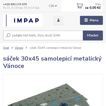
0
ks
+420 603 174 975
CZK
za
0,00 Kč
Po-Čt, 8-16 hod. Pá 8-14 hod.
Menu
Hledat
Úvod
Vánoce
sáček 30x45 samolepicí metalický Vánoce
sáček 30x45 samolepicí metalický
Vánoce