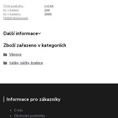
Číslo produktu:
14168
ks v balení:
100
ks v kartonu:
2000
Hlídat dostupnost
Další informace
Zboží zařazeno v kategoriích
Vánoce
tašky, sáčky, krabice
Informace pro zákazníky
O nás
Obchodní podmínky