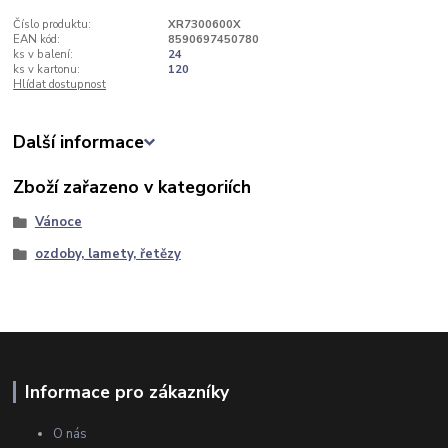
Číslo produktu:
XR7300600X
EAN kód:
8590697450780
ks v balení:
24
ks v kartonu:
120
Hlídat dostupnost
Další informace
Zboží zařazeno v kategoriích
Vánoce
ozdoby, lamety, řetězy
Informace pro zákazníky
O nás