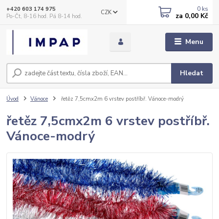
0
ks
+420 603 174 975
CZK
za
0,00 Kč
Po-Čt, 8-16 hod. Pá 8-14 hod.
Menu
Hledat
Úvod
Vánoce
řetěz 7,5cmx2m 6 vrstev postříbř. Vánoce-modrý
řetěz 7,5cmx2m 6 vrstev postříbř.
Vánoce-modrý