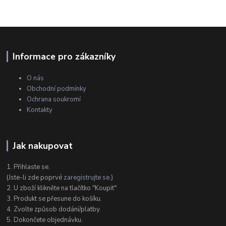
Informace pro zákazníky
O nás
Obchodní podmínky
Ochrana soukromí
Kontakty
Jak nakupovat
1. Přihlaste se.
(Jste-li zde poprvé
zaregistrujte se
.)
2. U zboží klikněte na tlačítko "Koupit"
3. Produkt se přesune do košíku.
4. Zvolte způsob dodání/platby.
5. Dokončete objednávku.