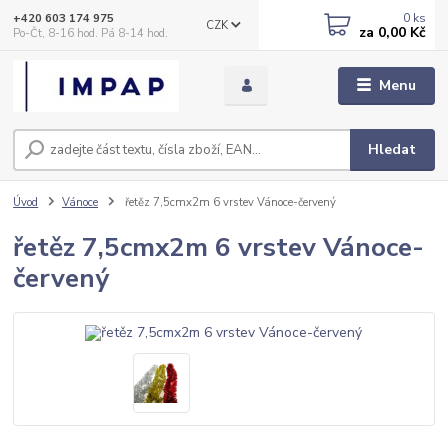
0
ks
+420 603 174 975
CZK
za
0,00 Kč
Po-Čt, 8-16 hod. Pá 8-14 hod.
Menu
Hledat
Úvod
Vánoce
řetěz 7,5cmx2m 6 vrstev Vánoce-červený
řetěz 7,5cmx2m 6 vrstev Vánoce-
červený