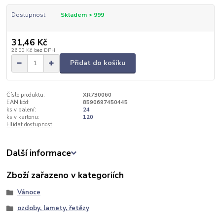
Dostupnost
Skladem > 999
31,46 Kč
26,00 Kč
bez DPH
Přidat do košíku
Číslo produktu:
XR730060
EAN kód:
8590697450445
ks v balení:
24
ks v kartonu:
120
Hlídat dostupnost
Další informace
Zboží zařazeno v kategoriích
Vánoce
ozdoby, lamety, řetězy