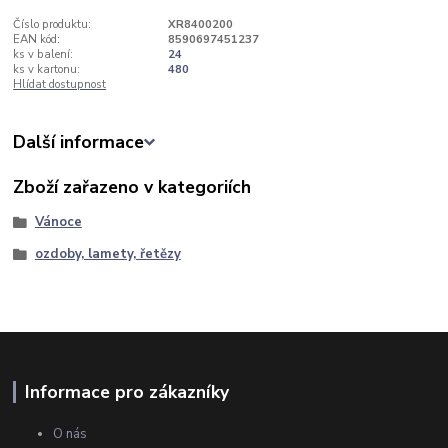
Číslo produktu:
XR8400200
EAN kód:
8590697451237
ks v balení:
24
ks v kartonu:
480
Hlídat dostupnost
Další informace
Zboží zařazeno v kategoriích
Vánoce
ozdoby, lamety, řetězy
Informace pro zákazníky
O nás