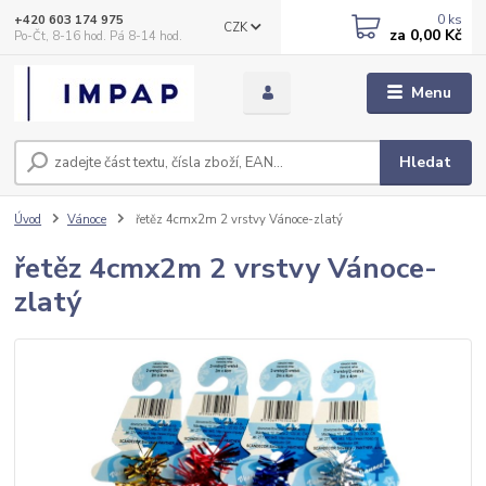
0
ks
+420 603 174 975
CZK
za
0,00 Kč
Po-Čt, 8-16 hod. Pá 8-14 hod.
Menu
Hledat
Úvod
Vánoce
řetěz 4cmx2m 2 vrstvy Vánoce-zlatý
řetěz 4cmx2m 2 vrstvy Vánoce-
zlatý