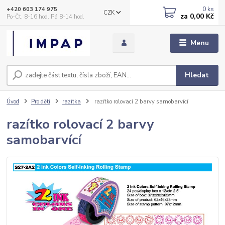
0
ks
+420 603 174 975
CZK
za
0,00 Kč
Po-Čt, 8-16 hod. Pá 8-14 hod.
Menu
Hledat
Úvod
Pro děti
razítka
razítko rolovací 2 barvy samobarvící
razítko rolovací 2 barvy
samobarvící