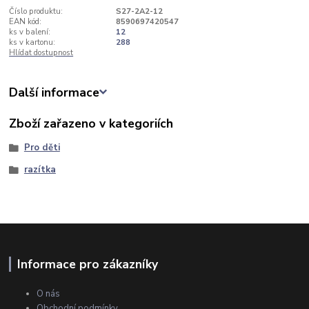
Číslo produktu:
S27-2A2-12
EAN kód:
8590697420547
ks v balení:
12
ks v kartonu:
288
Hlídat dostupnost
Další informace
Zboží zařazeno v kategoriích
Pro děti
razítka
Informace pro zákazníky
O nás
Obchodní podmínky