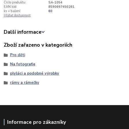
Číslo produktu:
SA-1054
EAN kód:
8590697450261
ks v balení:
60
Hlídat dostupnost
Další informace
Zboží zařazeno v kategoriích
Pro děti
Na fotografie
plyšáci a podobné výrobky
rámy a rámečky
Informace pro zákazníky