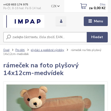
0
ks
+420 603 174 975
CZK
za
0,00 Kč
Po-Čt, 8-16 hod. Pá 8-14 hod.
Menu
Hledat
Úvod
Pro děti
plyšáci a podobné výrobky
rámeček na foto plyšový
14x12cm-medvídek
rámeček na foto plyšový
14x12cm-medvídek