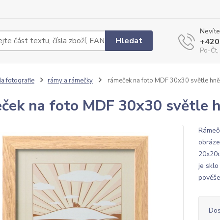
Nevíte
Hledat
+420
Po-Čt,
a fotografie
rámy a rámečky
rámeček na foto MDF 30x30 světle hn
ček na foto MDF 30x30 světle 
Rámeče
obrázek
20x20c
je sklo
pověše
Dos