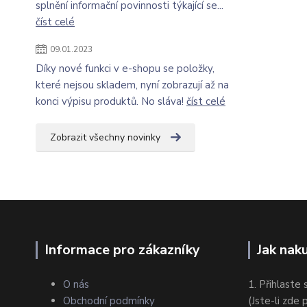
splnění informační povinnosti týkající se...
číst celé
09.01.2023
Díky nové funkci v e-shopu se položky,
které nejsou skladem, nyní zobrazují až na
konci výpisu produktů. No sláva!
číst celé
Zobrazit všechny novinky
Informace pro zákazníky
Jak nak
O nás
1. Přihlaste 
Obchodní podmínky
(Jste-li zde