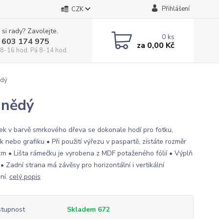
Přihlášení
CZK
 si rady? Zavolejte.
0
ks
 603 174 975
za
0,00 Kč
 8-16 hod. Pá 8-14 hod.
ědý
hnědý
k v barvě smrkového dřeva se dokonale hodí pro fotku,
 nebo grafiku • Při použití výřezu v paspartě, zístáte rozměr
m • Lišta rámečku je vyrobena z MDF potaženého fólií • Výplň
 • Zadní strana má závěsy pro horizontální i vertikální
ní.
celý popis
tupnost
Skladem 672