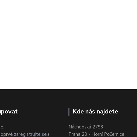
upovat
Kde nás najdete
se.
Náchodská 2793
 poprvé
zaregistrujte se
.)
Praha 20 - Horní Počernice