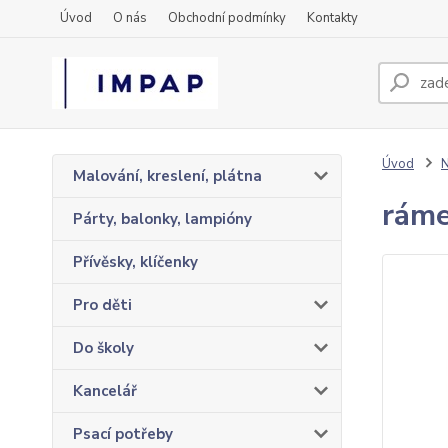
Úvod
O nás
Obchodní podmínky
Kontakty
Úvod
N
Malování, kreslení, plátna
ráme
Párty, balonky, lampióny
Přívěsky, klíčenky
Pro děti
Do školy
Kancelář
Psací potřeby