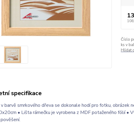
13
108
Číslo p
ks v bal
Hlídat
tní specifikace
 barvě smrkového dřeva se dokonale hodí pro fotku, obrázek nebo
x20cm • Lišta rámečku je vyrobena z MDF potaženého fólií • Výpl
í pověšení.