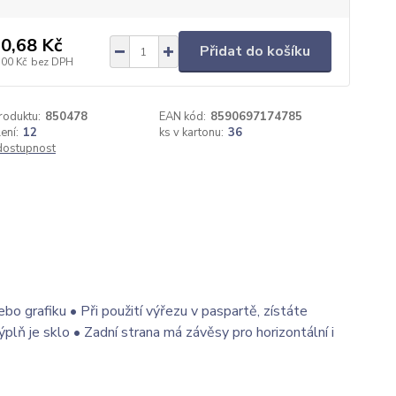
0,68 Kč
Přidat do košíku
,00 Kč
bez DPH
roduktu:
850478
EAN kód:
8590697174785
ení:
12
ks v kartonu:
36
 dostupnost
 grafiku • Při použití výřezu v paspartě, zístáte
ň je sklo • Zadní strana má závěsy pro horizontální i