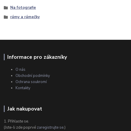
Na fotografie
rámy a rámečky
Informace pro zákazníky
O nás
Obchodní podmínky
Ochrana soukromí
Kontakty
Jak nakupovat
1. Přihlaste se.
(Jste-li zde poprvé
zaregistrujte se
.)