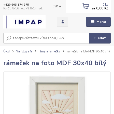
0
ks
+420 603 174 975
CZK
za
0,00 Kč
Po-Čt, 8-16 hod. Pá 8-14 hod.
Menu
Hledat
Úvod
Na fotografie
rámy a rámečky
rámeček na foto MDF 30x40 bílý
rámeček na foto MDF 30x40 bílý