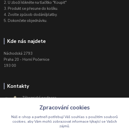
2. U zboží klikněte na tlačítko "Koupit"
3. Produkt se přesune do košíku.
4. Zvolte způsob dodání/platby.
5. Dokončete objednávku.
Kde nás najdete
Náchodská 2793
Praha 20 - Horní Počernice
193 00
Kontakty
Zákaznická podpora
+420 603 174 975
Zpracování cookies
Po-Čt, 8-16 hod. Pá 8-14 hod.
Náš e-shop a partneři potřebují Váš
souhlas
s použitím souborů
cookies, aby Vám mohli zobrazovat informace týkající se Vašich
zájmů.