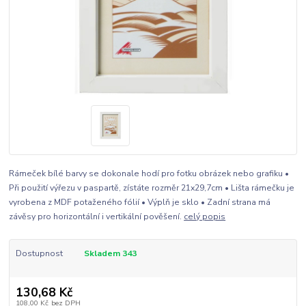
Rámeček bílé barvy se dokonale hodí pro fotku obrázek nebo grafiku •
Při použití výřezu v paspartě, zístáte rozměr 21x29,7cm • Lišta rámečku je
vyrobena z MDF potaženého fólií • Výplň je sklo • Zadní strana má
závěsy pro horizontální i vertikální pověšení.
celý popis
Dostupnost
Skladem 343
130,68 Kč
108,00 Kč
bez DPH