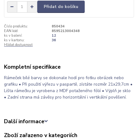
Přidat do košíku
Číslo produktu:
850434
EAN kód:
8595213004348
ks v balení:
12
ks v kartonu:
36
Hlídat dostupnost
Kompletní specifikace
Rámeček bílé barvy se dokonale hodí pro fotku obrázek nebo
grafiku • Při použití výřezu v paspartě, zístáte rozměr 21x29,7cm •
Lišta rámečku je vyrobena z MDF potaženého fólií • Výplň je sklo
• Zadní strana má závěsy pro horizontální i vertikální pověšení.
Další informace
Zboží zařazeno v kategoriích