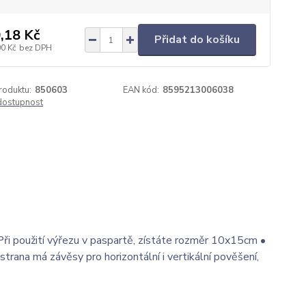
,18 Kč
Přidat do košíku
00 Kč
bez DPH
roduktu:
850603
EAN kód:
8595213006038
 dostupnost
Při použití výřezu v paspartě, zístáte rozměr 10x15cm •
trana má závěsy pro horizontální i vertikální pověšení,