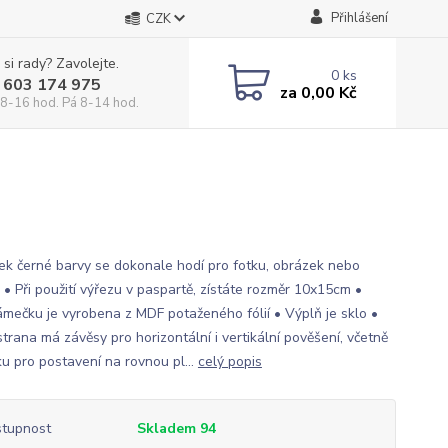
Přihlášení
CZK
 si rady? Zavolejte.
0
ks
 603 174 975
za
0,00 Kč
 8-16 hod. Pá 8-14 hod.
k černé barvy se dokonale hodí pro fotku, obrázek nebo
 • Při použití výřezu v paspartě, zístáte rozměr 10x15cm •
rámečku je vyrobena z MDF potaženého fólií • Výplň je sklo •
trana má závěsy pro horizontální i vertikální pověšení, včetně
ku pro postavení na rovnou pl...
celý popis
tupnost
Skladem 94