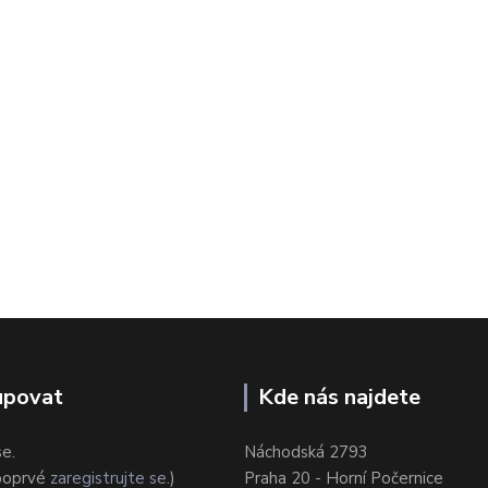
upovat
Kde nás najdete
se.
Náchodská 2793
 poprvé
zaregistrujte se
.)
Praha 20 - Horní Počernice