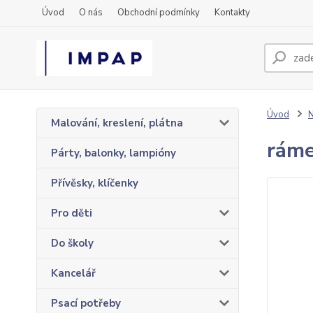
Úvod
O nás
Obchodní podmínky
Kontakty
Úvod
N
Malování, kreslení, plátna
ráme
Párty, balonky, lampióny
Přívěsky, klíčenky
Pro děti
Do školy
Kancelář
Psací potřeby