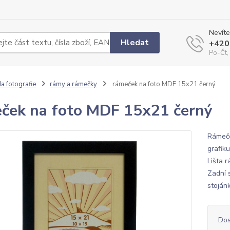
Nevíte
Hledat
+420
Po-Čt,
a fotografie
rámy a rámečky
rámeček na foto MDF 15x21 černý
ček na foto MDF 15x21 černý
Rámeče
grafiku
Lišta 
Zadní s
stoján
Dos