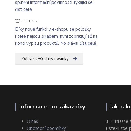
splnění informační povinnosti týkající se...
číst celé
09.01.2023
Díky nové funkci v e-shopu se položky,
které nejsou skladem, nyní zobrazují až na
konci výpisu produktů. No sláva!
číst celé
Zobrazit všechny novinky
Informace pro zákazníky
Jak nak
O nás
1. Přihlaste 
Obchodní podmínky
(Jste-li zde