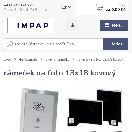
0
ks
+420 603 174 975
CZK
za
0,00 Kč
Po-Čt, 8-16 hod. Pá 8-14 hod.
Menu
Hledat
Úvod
Na fotografie
rámy a rámečky
rámeček na foto 13x18 kovový
rámeček na foto 13x18 kovový