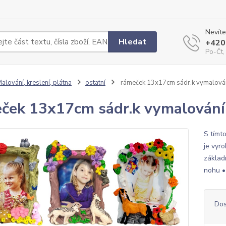
Nevíte
Hledat
+420
Po-Čt,
alování, kreslení, plátna
ostatní
rámeček 13x17cm sádr.k vymalová
ček 13x17cm sádr.k vymalován
S tímt
je vyro
základ
nohu •
Dos