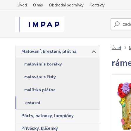
Úvod
O nás
Obchodní podmínky
Kontakty
Úvod
M
Malování, kreslení, plátna
ráme
malování s korálky
malování s čísly
malířská plátna
ostatní
Párty, balonky, lampióny
Přívěsky, klíčenky