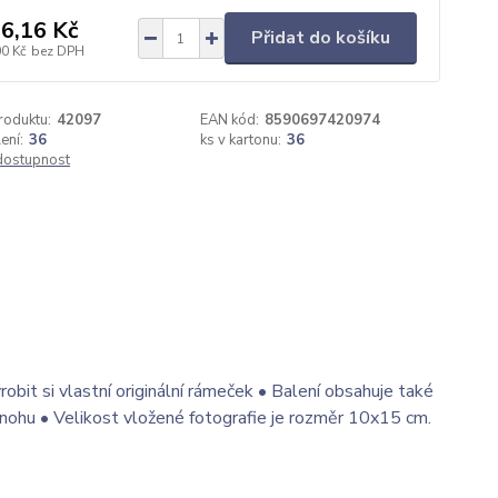
6,16 Kč
Přidat do košíku
00 Kč
bez DPH
roduktu:
42097
EAN kód:
8590697420974
ení:
36
ks v kartonu:
36
 dostupnost
it si vlastní originální rámeček • Balení obsahuje také
nohu • Velikost vložené fotografie je rozměr 10x15 cm.