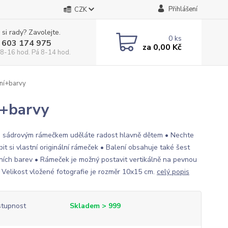
Přihlášení
CZK
 si rady? Zavolejte.
0
ks
 603 174 975
za
0,00 Kč
 8-16 hod. Pá 8-14 hod.
ní+barvy
í+barvy
o sádrovým rámečkem uděláte radost hlavně dětem • Nechte
bit si vlastní originální rámeček • Balení obsahuje také šest
ních barev • Rámeček je možný postavit vertikálně na pevnou
 Velikost vložené fotografie je rozměr 10x15 cm.
celý popis
tupnost
Skladem > 999