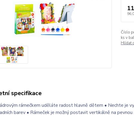
11
96,
Číslo p
ks v bal
Hlídat
tní specifikace
ádrovým rámečkem uděláte radost hlavně dětem • Nechte je vyrob
adních barev • Rámeček je možný postavit vertikálně na pevnou 