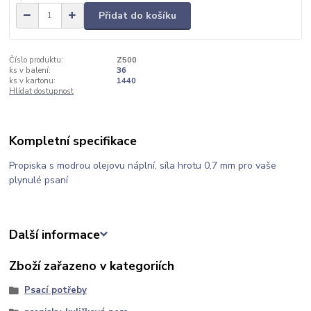
Přidat do košíku
Číslo produktu:
Z500
ks v balení:
36
ks v kartonu:
1440
Hlídat dostupnost
Kompletní specifikace
Propiska s modrou olejovu náplní, síla hrotu 0,7 mm pro vaše
plynulé psaní
Další informace
Zboží zařazeno v kategoriích
Psací potřeby