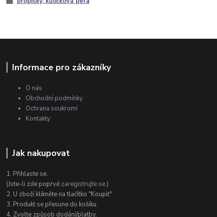
propisky, kuličková pera
Informace pro zákazníky
O nás
Obchodní podmínky
Ochrana soukromí
Kontakty
Jak nakupovat
1. Přihlaste se.
(Jste-li zde poprvé
zaregistrujte se
.)
2. U zboží klikněte na tlačítko "Koupit"
3. Produkt se přesune do košíku.
4. Zvolte způsob dodání/platby.