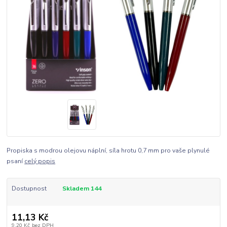
Propiska s modrou olejovu náplní, síla hrotu 0,7 mm pro vaše plynulé
psaní
celý popis
Dostupnost
Skladem 144
11,13 Kč
9,20 Kč
bez DPH