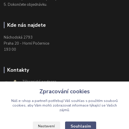
5. Dokončete objednávku.
Kde nás najdete
Náchodská 2793
Praha 20 - Horní Počernice
193 00
Kontakty
Zákaznická podpora
+420 603 174 975
Zpracování cookies
Po-Čt, 8-16 hod. Pá 8-14 hod.
Náš e-shop a partneři potřebují Váš
souhlas
s použitím souborů
cookies, aby Vám mohli zobrazovat informace týkající se Vašich
zájmů.
Upravit sběr cookies.
Souhlasím
Nastavení