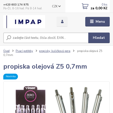
0
ks
+420 603 174 975
CZK
za
0,00 Kč
Po-Čt, 8-16 hod. Pá 8-14 hod.
Menu
Hledat
Úvod
Psací potřeby
propisky, kuličková pera
propiska olejová Z5
0,7mm
propiska olejová Z5 0,7mm
Novinka