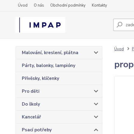
Úvod
O nás
Obchodní podmínky
Kontakty
Úvod
P
Malování, kreslení, plátna
prop
Párty, balonky, lampióny
Přívěsky, klíčenky
Pro děti
Do školy
Kancelář
Psací potřeby