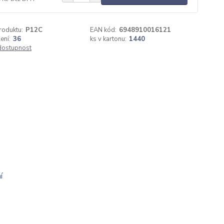
roduktu:
P12C
EAN kód:
6948910016121
ení:
36
ks v kartonu:
1440
 dostupnost
í