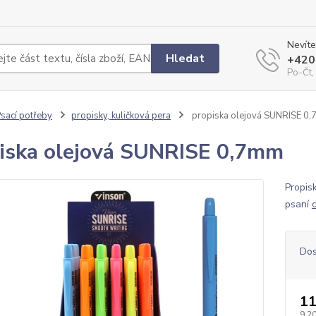
Nevíte
Hledat
+420
Po-Čt,
sací potřeby
propisky, kuličková pera
propiska olejová SUNRISE 0
iska olejová SUNRISE 0,7mm
Propis
psaní
Dos
11
9,20