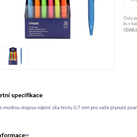
Číslo p
ks v bal
Hlídat
tní specifikace
s modrou olejovu náplní, síla hrotu 0,7 mm pro vaše plynulé psan
informace