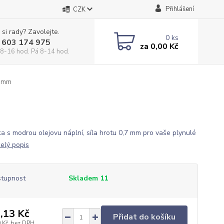
Přihlášení
CZK
 si rady? Zavolejte.
0
ks
 603 174 975
za
0,00 Kč
 8-16 hod. Pá 8-14 hod.
,7mm
ka s modrou olejovu náplní, síla hrotu 0,7 mm pro vaše plynulé
celý popis
tupnost
Skladem 11
,13 Kč
Přidat do košíku
 Kč
bez DPH