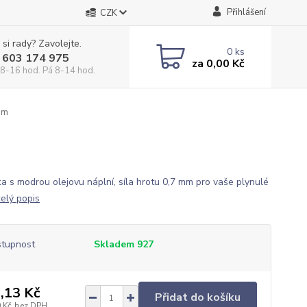
Přihlášení
CZK
 si rady? Zavolejte.
0
ks
 603 174 975
za
0,00 Kč
 8-16 hod. Pá 8-14 hod.
mm
ka s modrou olejovu náplní, síla hrotu 0,7 mm pro vaše plynulé
celý popis
tupnost
Skladem 927
,13 Kč
Přidat do košíku
 Kč
bez DPH