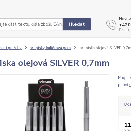
Nevíte
Hledat
+420
Po-Čt,
sací potřeby
propisky, kuličková pera
propiska olejová SILVER 0,7
iska olejová SILVER 0,7mm
Propis
psaní
Dos
11
9,20