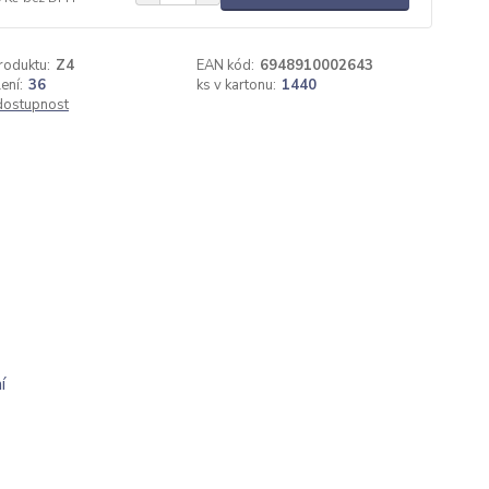
roduktu:
Z4
EAN kód:
6948910002643
ení:
36
ks v kartonu:
1440
 dostupnost
í