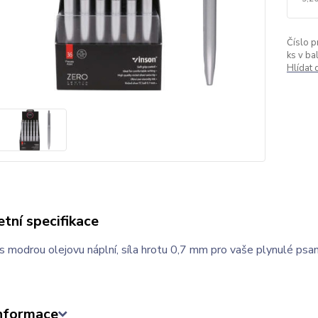
Číslo p
ks v bal
Hlídat
tní specifikace
s modrou olejovu náplní, síla hrotu 0,7 mm pro vaše plynulé psan
informace