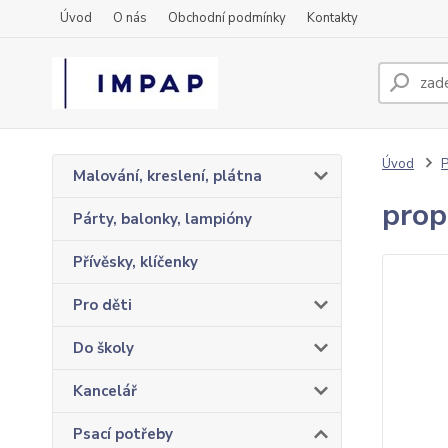
Úvod
O nás
Obchodní podmínky
Kontakty
Úvod
P
Malování, kreslení, plátna
prop
Párty, balonky, lampióny
Přívěsky, klíčenky
Pro děti
Do školy
Kancelář
Psací potřeby