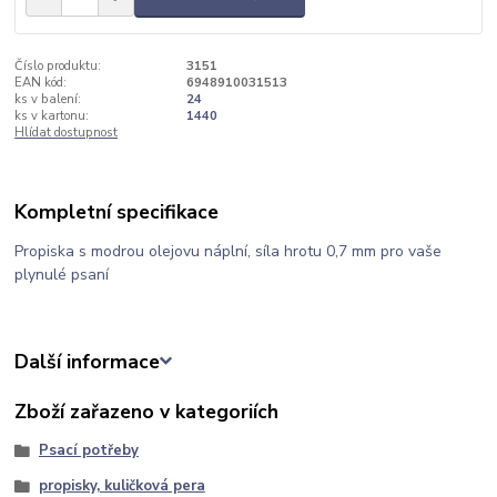
Číslo produktu:
3151
EAN kód:
6948910031513
ks v balení:
24
ks v kartonu:
1440
Hlídat dostupnost
Kompletní specifikace
Propiska s modrou olejovu náplní, síla hrotu 0,7 mm pro vaše
plynulé psaní
Další informace
Zboží zařazeno v kategoriích
Psací potřeby
propisky, kuličková pera