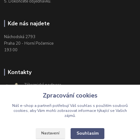
5. Dokončete objednávku.
Kde nás najdete
Náchodská 2793
Praha 20 - Horní Počernice
193 00
Kontakty
Zákaznická podpora
+420 603 174 975
Zpracování cookies
Po-Čt, 8-16 hod. Pá 8-14 hod.
Náš e-shop a partneři potřebují Váš
souhlas
s použitím souborů
cookies, aby Vám mohli zobrazovat informace týkající se Vašich
zájmů.
Upravit sběr cookies.
Souhlasím
Nastavení