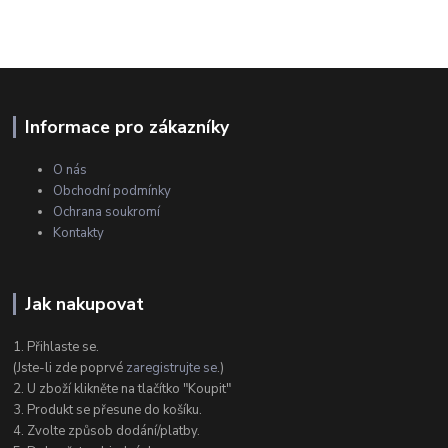
Informace pro zákazníky
O nás
Obchodní podmínky
Ochrana soukromí
Kontakty
Jak nakupovat
1. Přihlaste se.
(Jste-li zde poprvé
zaregistrujte se
.)
2. U zboží klikněte na tlačítko "Koupit"
3. Produkt se přesune do košíku.
4. Zvolte způsob dodání/platby.