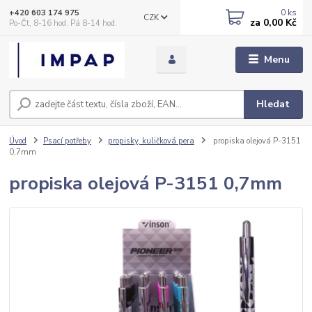
0
ks
+420 603 174 975
CZK
za
0,00 Kč
Po-Čt, 8-16 hod. Pá 8-14 hod.
Menu
Hledat
Úvod
Psací potřeby
propisky, kuličková pera
propiska olejová P-3151
0,7mm
propiska olejová P-3151 0,7mm