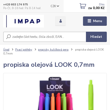
0
ks
+420 603 174 975
CZK
za
0,00 Kč
Po-Čt, 8-16 hod. Pá 8-14 hod.
Menu
Hledat
Úvod
Psací potřeby
propisky, kuličková pera
propiska olejová LOOK
0,7mm
propiska olejová LOOK 0,7mm