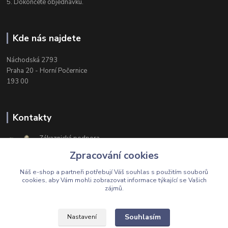
5. Dokončete objednávku.
Kde nás najdete
Náchodská 2793
Praha 20 - Horní Počernice
193 00
Kontakty
Zákaznická podpora
+420 603 174 975
Zpracování cookies
Po-Čt, 8-16 hod. Pá 8-14 hod.
Náš e-shop a partneři potřebují Váš
souhlas
s použitím souborů
cookies, aby Vám mohli zobrazovat informace týkající se Vašich
zájmů.
Upravit sběr cookies.
Souhlasím
Nastavení