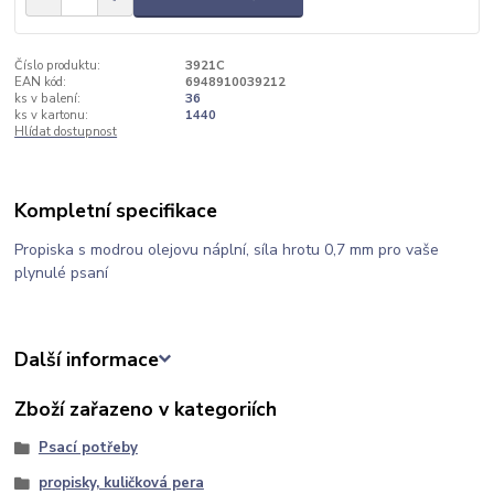
Číslo produktu:
3921C
EAN kód:
6948910039212
ks v balení:
36
ks v kartonu:
1440
Hlídat dostupnost
Kompletní specifikace
Propiska s modrou olejovu náplní, síla hrotu 0,7 mm pro vaše
plynulé psaní
Další informace
Zboží zařazeno v kategoriích
Psací potřeby
propisky, kuličková pera