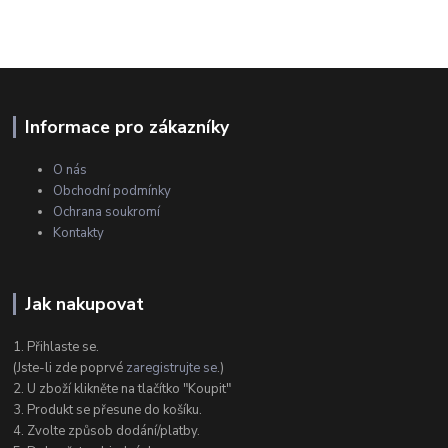
Informace pro zákazníky
O nás
Obchodní podmínky
Ochrana soukromí
Kontakty
Jak nakupovat
1. Přihlaste se.
(Jste-li zde poprvé
zaregistrujte se
.)
2. U zboží klikněte na tlačítko "Koupit"
3. Produkt se přesune do košíku.
4. Zvolte způsob dodání/platby.