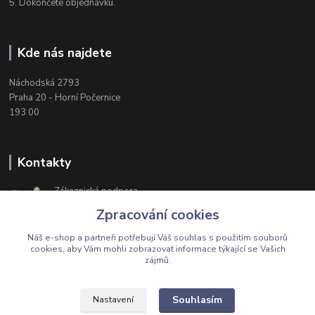
5. Dokončete objednávku.
Kde nás najdete
Náchodská 2793
Praha 20 - Horní Počernice
193 00
Kontakty
Zákaznická podpora
+420 603 174 975
Zpracování cookies
Po-Čt, 8-16 hod. Pá 8-14 hod.
Náš e-shop a partneři potřebují Váš
souhlas
s použitím souborů
cookies, aby Vám mohli zobrazovat informace týkající se Vašich
zájmů.
Upravit sběr cookies.
Souhlasím
Nastavení