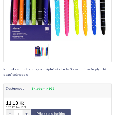
Propiska s modrou olejovu náplní, síla hrotu 0,7 mm pro vaše plynulé
psaní
celý popis
Dostupnost
Skladem > 999
11,13 Kč
9,20 Kč
bez DPH
Přidat do košíku