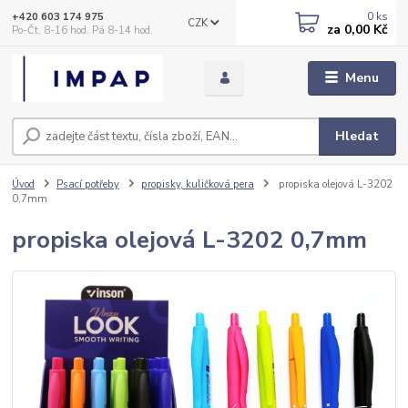
0
ks
+420 603 174 975
CZK
za
0,00 Kč
Po-Čt, 8-16 hod. Pá 8-14 hod.
Menu
Hledat
Úvod
Psací potřeby
propisky, kuličková pera
propiska olejová L-3202
0,7mm
propiska olejová L-3202 0,7mm