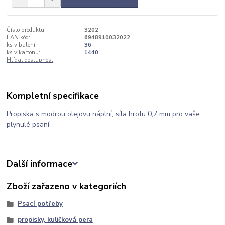
Číslo produktu:
3202
EAN kód:
6948910032022
ks v balení:
36
ks v kartonu:
1440
Hlídat dostupnost
Kompletní specifikace
Propiska s modrou olejovu náplní, síla hrotu 0,7 mm pro vaše
plynulé psaní
Další informace
Zboží zařazeno v kategoriích
Psací potřeby
propisky, kuličková pera