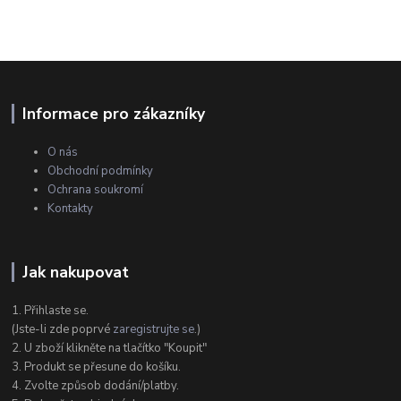
Informace pro zákazníky
O nás
Obchodní podmínky
Ochrana soukromí
Kontakty
Jak nakupovat
1. Přihlaste se.
(Jste-li zde poprvé
zaregistrujte se
.)
2. U zboží klikněte na tlačítko "Koupit"
3. Produkt se přesune do košíku.
4. Zvolte způsob dodání/platby.